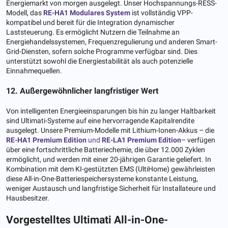
Energiemarkt von morgen ausgelegt. Unser Hochspannungs-RESS-
Modell, das
RE-HA1 Modulares System
ist vollständig VPP-
kompatibel und bereit für die Integration dynamischer
Laststeuerung. Es ermöglicht Nutzern die Teilnahme an
Energiehandelssystemen, Frequenzregulierung und anderen Smart-
Grid-Diensten, sofern solche Programme verfügbar sind. Dies
unterstützt sowohl die Energiestabilität als auch potenzielle
Einnahmequellen.
12. Außergewöhnlicher langfristiger Wert
Von intelligenten Energieeinsparungen bis hin zu langer Haltbarkeit
sind Ultimati-Systeme auf eine hervorragende Kapitalrendite
ausgelegt. Unsere Premium-Modelle mit Lithium-Ionen-Akkus – die
RE-HA1 Premium Edition
und
RE-LA1 Premium Edition
– verfügen
über eine fortschrittliche Batteriechemie, die über 12.000 Zyklen
ermöglicht, und werden mit einer 20-jährigen Garantie geliefert. In
Kombination mit dem KI-gestützten EMS (UltiHome) gewährleisten
diese All-in-One-Batteriespeichersysteme konstante Leistung,
weniger Austausch und langfristige Sicherheit für Installateure und
Hausbesitzer.
Vorgestelltes Ultimati All-in-One-