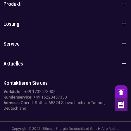
Produkt
Markengeschichte
Produkte für den Wohnbereich
Lösung
Team-/Lokalvorteil
C&I-Produkte
Lösung
Service
Fall
Datenschutzrichtlinie
Aktuelles
Impressum
Unternehmens Nachrichten
Kontaktieren Sie uns
AGB
Branchen-News
Verkäufe:
+49 1732473005
Kundenservice:
+49 15228457338
Adresse:
Ober d. Röth 4, 65824 Schwalbach am Taunus,
Deutschland
Copyright © 2025 Ultimati Energie Deutschland GmbH Alle Rechte