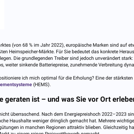
Marktes (von 68 % im Jahr 2022), europäische Marken sind auf et
ßten Heimspeicher-Märkte. Für Sie bedeutet das konkrete Heraus
egen. Die grundlegenden Treiber sind jedoch unverändert stark:
 weiter sinkende Batteriepreise, zunehmende Verbreitung dyna
positioniere ich mich optimal für die Erholung? Eine der stärkst
gementsysteme
(HEMS).
 geraten ist – und was Sie vor Ort erlebe
nicht überraschend. Nach dem Energiepreishoch 2022–2023 sind
anche Haushalte weniger dringlich gemacht hat. Mehrere wichti
gütungen in manchen Regionen attraktiv blieben. Gleichzeitig h
 Markt zu einem reinen Preiswettbewerb gemacht.