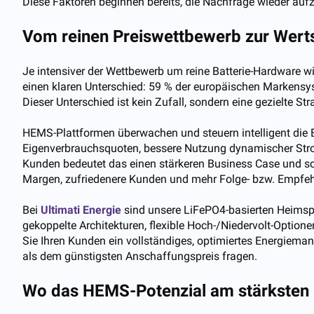
Diese Faktoren beginnen bereits, die Nachfrage wieder aufz
Vom reinen Preiswettbewerb zur Wert
Je intensiver der Wettbewerb um reine Batterie-Hardware w
einen klaren Unterschied: 59 % der europäischen Marken
Dieser Unterschied ist kein Zufall, sondern eine gezielte S
HEMS-Plattformen überwachen und steuern intelligent die E
Eigenverbrauchsquoten, bessere Nutzung dynamischer Str
Kunden bedeutet das einen stärkeren Business Case und sch
Margen, zufriedenere Kunden und mehr Folge- bzw. Empfe
Bei
Ultimati Energie
sind unsere LiFePO4-basierten Heims
gekoppelte Architekturen, flexible Hoch-/Niedervolt-Optio
Sie Ihren Kunden ein vollständiges, optimiertes Energiem
als dem günstigsten Anschaffungspreis fragen.
Wo das HEMS-Potenzial am stärksten 