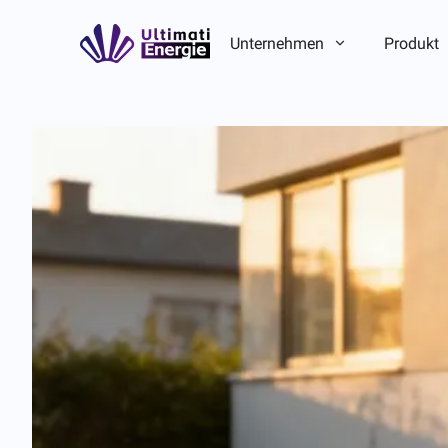
Unternehmen
Produkt
Unternehmensvorstellung
Unternehmensvorstellung
ESG
ESG
Markengeschichte
Markengeschichte
Team-/Lokalvorteil
Team-/Lokalvorteil