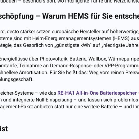
ubauen – besonders dort, wo intelligente Tarife und Netzdienst
schöpfung – Warum HEMS für Sie entsche
ird, desto stärker setzen europäische Hersteller auf höherwerti
systeme sind mit Heim-Energiemanagementsystemen (HEMS) ausg
trategie, das Gespräch von „günstigste kWh“ auf „niedrigste Jahr
nergieflüsse über Photovoltaik, Batterie, Wallbox, Wärmepumpe
omtarife, Teilnahme an Demand-Response- oder VPP-Programmen
nellere Amortisation. Für Sie heißt das: Weg vom reinen Preis
hlungsgeschäft.
peicher-Systeme – wie das
RE-HA1 All-in-One Batteriespeicher
nen und integrierte Null-Einspeisung – und lassen sich problem
anagement-Paket anbieten statt nur eine weitere Batterie – un
ist