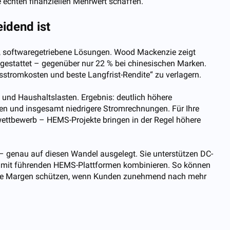
e echten finanziellen Mehrwert schaffen.
idend ist
ge, softwaregetriebene Lösungen. Wood Mackenzie zeigt
estattet – gegenüber nur 22 % bei chinesischen Marken.
esstromkosten und beste Langfrist-Rendite“ zu verlagern.
 und Haushaltslasten. Ergebnis: deutlich höhere
 und insgesamt niedrigere Stromrechnungen. Für Ihre
wettbewerb – HEMS-Projekte bringen in der Regel höhere
– genau auf diesen Wandel ausgelegt. Sie unterstützen DC-
los mit führenden HEMS-Plattformen kombinieren. So können
d Ihre Margen schützen, wenn Kunden zunehmend nach mehr