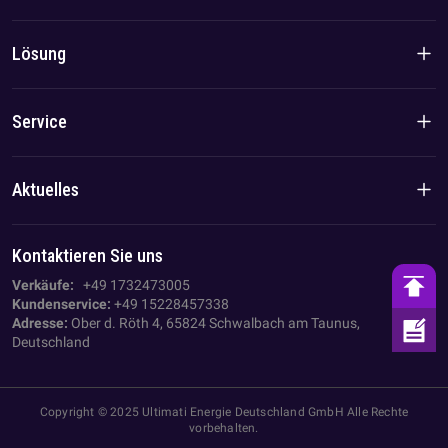
Markengeschichte
Produkte für den Wohnbereich
Lösung
Team-/Lokalvorteil
C&I-Produkte
Lösung
Service
Fall
Datenschutzrichtlinie
Aktuelles
Impressum
Unternehmens Nachrichten
Kontaktieren Sie uns
AGB
Branchen-News
Verkäufe:
+49 1732473005
Kundenservice:
+49 15228457338
Adresse:
Ober d. Röth 4, 65824 Schwalbach am Taunus,
Deutschland
Copyright © 2025 Ultimati Energie Deutschland GmbH Alle Rechte
vorbehalten.