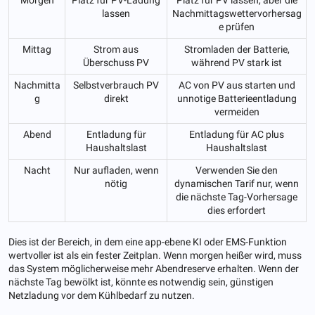
lassen
Nachmittagswettervorhersag
e prüfen
Mittag
Strom aus
Stromladen der Batterie,
Überschuss PV
während PV stark ist
Nachmitta
Selbstverbrauch PV
AC von PV aus starten und
g
direkt
unnotige Batterieentladung
vermeiden
Abend
Entladung für
Entladung für AC plus
Haushaltslast
Haushaltslast
Nacht
Nur aufladen, wenn
Verwenden Sie den
nötig
dynamischen Tarif nur, wenn
die nächste Tag-Vorhersage
dies erfordert
Dies ist der Bereich, in dem eine app-ebene KI oder EMS-Funktion
wertvoller ist als ein fester Zeitplan. Wenn morgen heißer wird, muss
das System möglicherweise mehr Abendreserve erhalten. Wenn der
nächste Tag bewölkt ist, könnte es notwendig sein, günstigen
Netzladung vor dem Kühlbedarf zu nutzen.