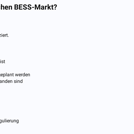
schen BESS-Markt?
iert.
ist
 geplant werden
handen sind
gulierung