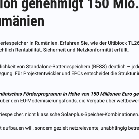
on genehmigt 150 Mio. 
Rumänien
riespeicher in Rumänien. Erfahren Sie, wie der Ultiblock TL2
lich Rentabilität, Sicherheit und Netzkonformität erfüllt.
chkeit von Standalone-Batteriespeichern (BESS) deutlich – jedoc
gung. Für Projektentwickler und EPCs entscheidet die Struktur in
mänisches Förderprogramm in Höhe von 150 Millionen Euro g
t über den EU-Modernisierungsfonds, die Vergabe über wettbewe
iespeicher, nicht klassische Solar-plus-Speicher-Kombinationen
 aufbauen will, sondern gezielt netzrelevante, unabhängig betre