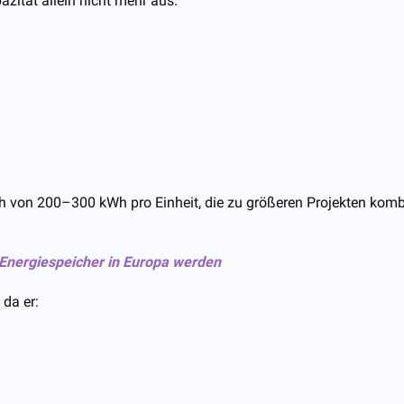
azität allein nicht mehr aus.
ch von 200–300 kWh pro Einheit, die zu größeren Projekten komb
nergiespeicher in Europa werden
 da er: