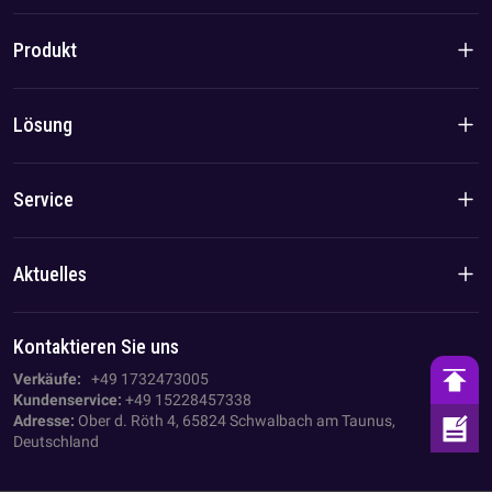
Unternehmensvorstellung
Produkt
Markengeschichte
Produkte für den Wohnbereich
Lösung
Team-/Lokalvorteil
C&I-Produkte
Lösung
Service
Fall
Datenschutzrichtlinie
Aktuelles
Impressum
Unternehmens Nachrichten
Kontaktieren Sie uns
AGB
Branchen-News
Verkäufe:
+49 1732473005
Kundenservice:
+49 15228457338
Adresse:
Ober d. Röth 4, 65824 Schwalbach am Taunus,
Deutschland