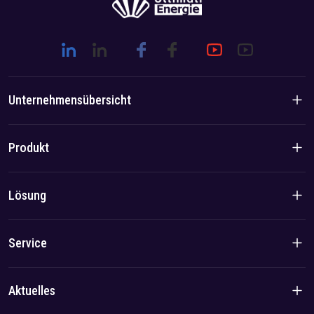
Unternehmensübersicht
Unternehmensvorstellung
Produkt
Markengeschichte
Produkte für den Wohnbereich
Lösung
Team-/Lokalvorteil
C&I-Produkte
Lösung
Service
Fall
Datenschutzrichtlinie
Aktuelles
Impressum